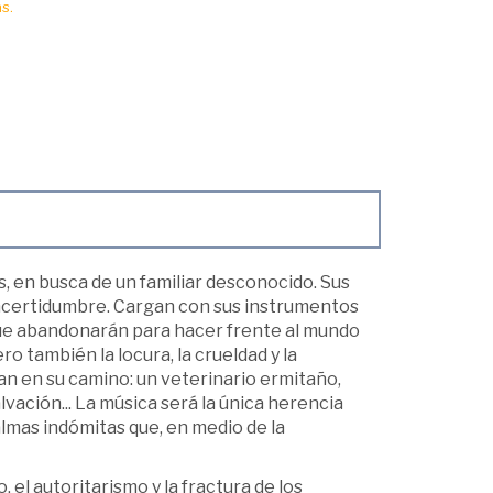
s.
, en busca de un familiar desconocido. Sus
incertidumbre. Cargan con sus instrumentos
a que abandonarán para hacer frente al mundo
ro también la locura, la crueldad y la
an en su camino: un veterinario ermitaño,
lvación... La música será la única herencia
 almas indómitas que, en medio de la
, el autoritarismo y la fractura de los