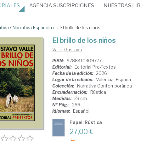
ORIALES
AGENCIA
SUSCRIPCIONES
NUESTRAS
LI
ativa
/
Narrativa Española
/
El brillo de los niños
El brillo de los niños
Valle, Gustavo
ISBN:
9788410309777
Editorial:
Editorial Pre-Textos
Fecha de la edición:
2026
Lugar de la edición:
Valencia. España
Colección:
Narrativa Contemporánea
Encuadernación:
Rústica
Medidas:
23 cm
Nº Pág.:
266
Idiomas:
Español
Papel: Rústica
27,00 €