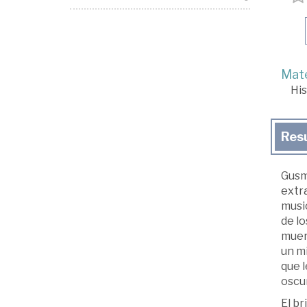
Mate
His
Res
Gusma
extr
music
de lo
muer
un mi
que l
oscur
El br