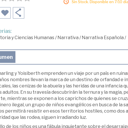
Sin Stock. Disponible en 7/10 día
rias:
toria y Ciencias Humanas
/
Narrativa
/
Narrativa Española
/
umen
rling y Yoisiberth emprenden un viaje por un país en ruinas
años nombres llevan la marca de un destino de orfandad e 
ales, las cenizas de la abuela y las heridas de una infanci
s adultos. En su travesía descubrirán la ternura y la magia, pe
te, mientras se exponen a los caprichos de quienes se cruz
nero ilegal, un grupo de niños evangélicos en busca de la sa
es permitirá resistir en esos territorios hostiles, como dos
idad que las rodea, siguen irradiando luz.
illo de los niños es una fábula inquietante sobre el desarraigo