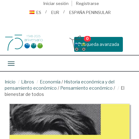
Iniciar sesión
Registrarse
ES
EUR
ESPAÑA PENINSULAR
0
Busqueda avanzada
Toggle navigation
Inicio
Libros
Economía
/
Historia económica y del
pensamiento económico
/
Pensamiento económico
/
El
bienestar de todos