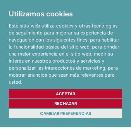
Utilizamos cookies
Este sitio web utiliza cookies y otras tecnologías
de seguimiento para mejorar su experiencia de
navegación con los siguientes fines:
para habilitar
la funcionalidad básica del sitio web
,
para brindar
una mejor experiencia en el sitio web
,
medir su
interés en nuestros productos y servicios y
personalizar las interacciones de marketing
,
para
mostrar anuncios que sean más relevantes para
usted
.
ACEPTAR
RECHAZAR
CAMBIAR PREFERENCIAS