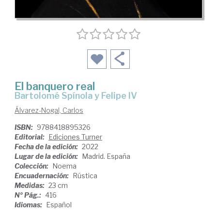
El banquero real
Bartolomé Spínola y Felipe IV
Álvarez-Nogal, Carlos
ISBN:
9788418895326
Editorial:
Ediciones Turner
Fecha de la edición:
2022
Lugar de la edición:
Madrid. España
Colección:
Noema
Encuadernación:
Rústica
Medidas:
23 cm
Nº Pág.:
416
Idiomas:
Español