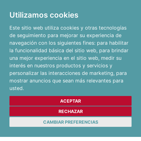
Utilizamos cookies
Este sitio web utiliza cookies y otras tecnologías
de seguimiento para mejorar su experiencia de
navegación con los siguientes fines:
para habilitar
la funcionalidad básica del sitio web
,
para brindar
una mejor experiencia en el sitio web
,
medir su
interés en nuestros productos y servicios y
personalizar las interacciones de marketing
,
para
mostrar anuncios que sean más relevantes para
usted
.
ACEPTAR
RECHAZAR
CAMBIAR PREFERENCIAS