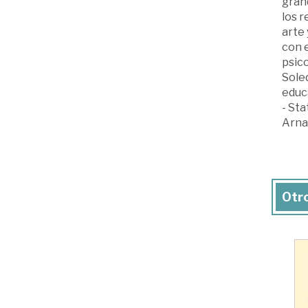
grand
los r
arte 
con e
psico
Soled
educa
- Sta
Arnau
Otro