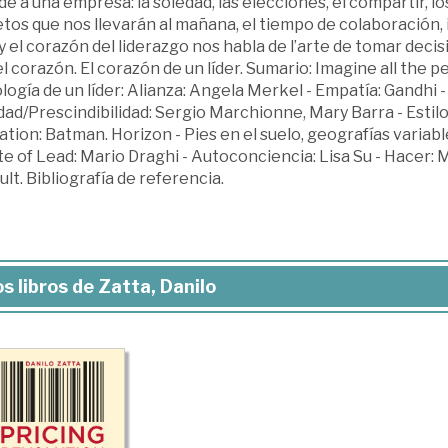
e a una empresa: la soledad, las elecciones, el compartir, l
etos que nos llevarán al mañana, el tiempo de colaboración, 
y el corazón del liderazgo nos habla de l’arte de tomar decis
l corazón. El corazón de un líder. Sumario: Imagine all the pe
logía de un líder: Alianza: Angela Merkel - Empatía: Gandhi -
ad/Prescindibilidad: Sergio Marchionne, Mary Barra - Estil
tion: Batman. Horizon - Pies en el suelo, geografías varia
te of Lead: Mario Draghi - Autoconciencia: Lisa Su - Hacer: 
lt. Bibliografía de referencia.
s libros de Zatta, Danilo