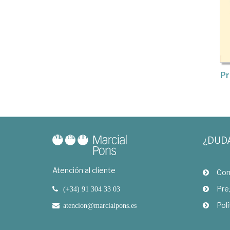
Pr
¿DUD
Atención al cliente
Com
Pre
(+34) 91 304 33 03
Polí
atencion@marcialpons.es