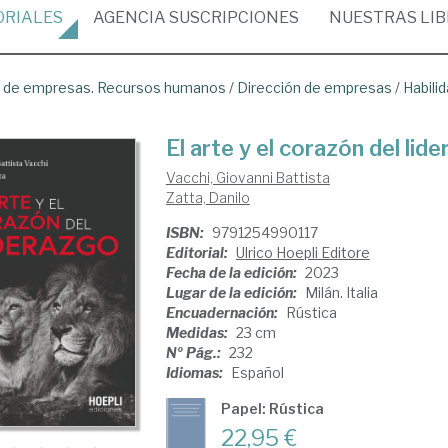
ORIALES
AGENCIA
SUSCRIPCIONES
NUESTRAS
LI
ón de empresas. Recursos humanos
/
Dirección de empresas
/
Habili
El arte y el corazón del lid
Vacchi, Giovanni Battista
Zatta, Danilo
ISBN:
9791254990117
Editorial:
Ulrico Hoepli Editore
Fecha de la edición:
2023
Lugar de la edición:
Milán. Italia
Encuadernación:
Rústica
Medidas:
23 cm
Nº Pág.:
232
Idiomas:
Español
Papel: Rústica
22,95 €