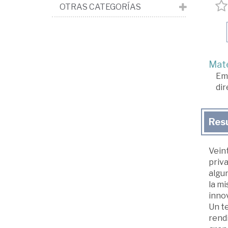
OTRAS CATEGORÍAS
Mate
Em
dir
Res
Veint
priva
algun
la mi
innov
Un te
rendi