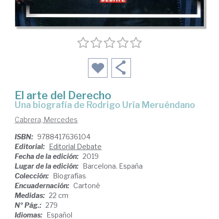
El arte del Derecho
una biografía de Rodrigo Uría Meruéndano
Cabrera, Mercedes
ISBN:
9788417636104
Editorial:
Editorial Debate
Fecha de la edición:
2019
Lugar de la edición:
Barcelona. España
Colección:
Biografías
Encuadernación:
Cartoné
Medidas:
22 cm
Nº Pág.:
279
Idiomas:
Español