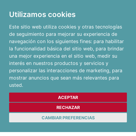
Utilizamos cookies
Este sitio web utiliza cookies y otras tecnologías
de seguimiento para mejorar su experiencia de
navegación con los siguientes fines:
para habilitar
la funcionalidad básica del sitio web
,
para brindar
una mejor experiencia en el sitio web
,
medir su
interés en nuestros productos y servicios y
personalizar las interacciones de marketing
,
para
mostrar anuncios que sean más relevantes para
usted
.
ACEPTAR
RECHAZAR
CAMBIAR PREFERENCIAS