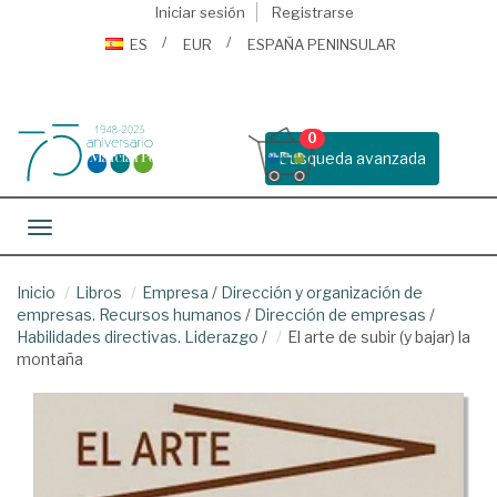
Iniciar sesión
Registrarse
ES
EUR
ESPAÑA PENINSULAR
0
Busqueda avanzada
Toggle navigation
Inicio
Libros
Empresa
/
Dirección y organización de
empresas. Recursos humanos
/
Dirección de empresas
/
Habilidades directivas. Liderazgo
/
El arte de subir (y bajar) la
montaña