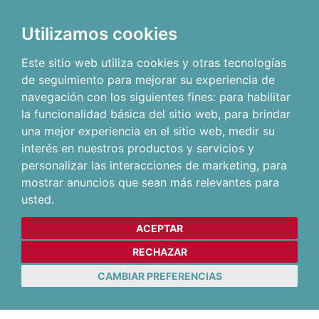
Utilizamos cookies
Este sitio web utiliza cookies y otras tecnologías
de seguimiento para mejorar su experiencia de
navegación con los siguientes fines:
para habilitar
la funcionalidad básica del sitio web
,
para brindar
una mejor experiencia en el sitio web
,
medir su
interés en nuestros productos y servicios y
personalizar las interacciones de marketing
,
para
mostrar anuncios que sean más relevantes para
usted
.
ACEPTAR
RECHAZAR
CAMBIAR PREFERENCIAS