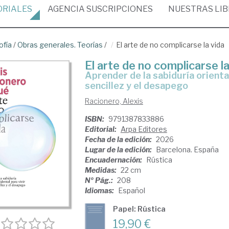
ORIALES
AGENCIA
SUSCRIPCIONES
NUESTRAS
LI
ofía
/
Obras generales. Teorías
/
El arte de no complicarse la vida
El arte de no complicarse la
Aprender de la sabiduría oriental y occidental para vivir desde la
sencillez y el desapego
Racionero, Alexis
ISBN:
9791387833886
Editorial:
Arpa Editores
Fecha de la edición:
2026
Lugar de la edición:
Barcelona. España
Encuadernación:
Rústica
Medidas:
22 cm
Nº Pág.:
208
Idiomas:
Español
Papel: Rústica
19,90 €