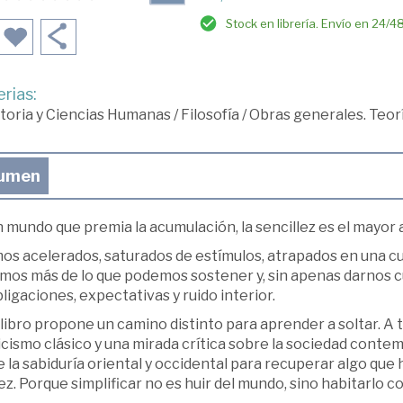
Stock en librería. Envío en 24/4
rias:
toria y Ciencias Humanas
/
Filosofía
/
Obras generales. Teor
umen
 mundo que premia la acumulación, la sencillez es el mayor 
os acelerados, saturados de estímulos, atrapados en una cu
imos más de lo que podemos sostener y, sin apenas darnos cu
ligaciones, expectativas y ruido interior.
libro propone un camino distinto para aprender a soltar. A t
icismo clásico y una mirada crítica sobre la sociedad cont
 la sabiduría oriental y occidental para recuperar algo que
ez. Porque simplificar no es huir del mundo, sino habitarlo 