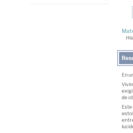
Mate
His
Res
En un
Vivim
exig
de ob
Este 
esto
entre
lucid