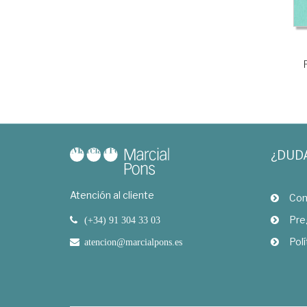
¿DUD
Atención al cliente
Com
Pre
(+34) 91 304 33 03
Polí
atencion@marcialpons.es