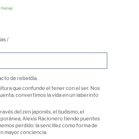
8 horas
ías
/
acto de rebeldía.
ltura que confunde el tener con el ser. Nos
enta, convertimos la vida en un laberinto
ravés del zen japonés, el budismo, el
emporánea, Alexis Racionero tiende puentes
 hemos perdido: la sencillez como forma de
con mayor conciencia.