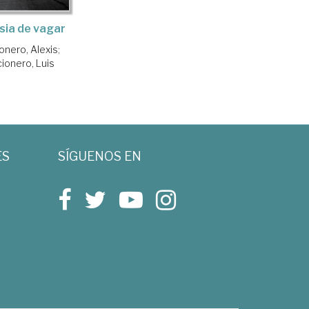
nsia de vagar
onero, Alexis
;
ionero, Luis
ES
SÍGUENOS EN