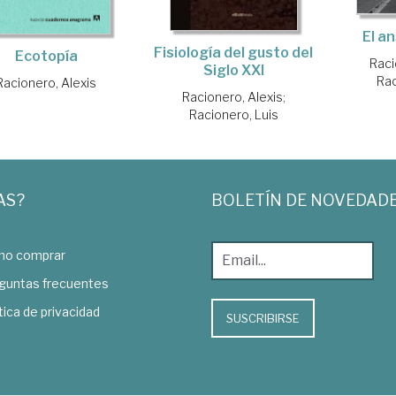
El a
Fisiología del gusto del
Ecotopía
Raci
Siglo XXI
Rac
Racionero, Alexis
Racionero, Alexis
;
Racionero, Luis
AS?
BOLETÍN DE NOVEDAD
o comprar
guntas frecuentes
tica de privacidad
SUSCRIBIRSE