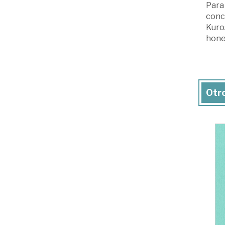
Para 
conce
Kuro
hone
Otro