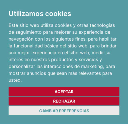
Utilizamos cookies
Este sitio web utiliza cookies y otras tecnologías
de seguimiento para mejorar su experiencia de
navegación con los siguientes fines:
para habilitar
la funcionalidad básica del sitio web
,
para brindar
una mejor experiencia en el sitio web
,
medir su
interés en nuestros productos y servicios y
personalizar las interacciones de marketing
,
para
mostrar anuncios que sean más relevantes para
usted
.
ACEPTAR
RECHAZAR
CAMBIAR PREFERENCIAS