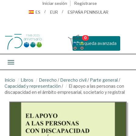
Iniciar sesión
Registrarse
ES
EUR
ESPAÑA PENINSULAR
0
Busqueda avanzada
Toggle navigation
Inicio
Libros
Derecho
/
Derecho civil
/
Parte general
/
Capacidad y representación
/
El apoyo a las personas con
discapacidad en el ámbito empresarial, societario y registral