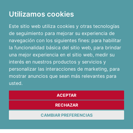
Utilizamos cookies
Este sitio web utiliza cookies y otras tecnologías
de seguimiento para mejorar su experiencia de
navegación con los siguientes fines:
para habilitar
la funcionalidad básica del sitio web
,
para brindar
una mejor experiencia en el sitio web
,
medir su
interés en nuestros productos y servicios y
personalizar las interacciones de marketing
,
para
mostrar anuncios que sean más relevantes para
usted
.
ACEPTAR
RECHAZAR
CAMBIAR PREFERENCIAS