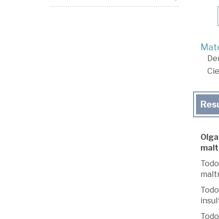
Mate
De
Cie
Res
Olga 
maltr
Todo
malt
Todo
insul
Todo