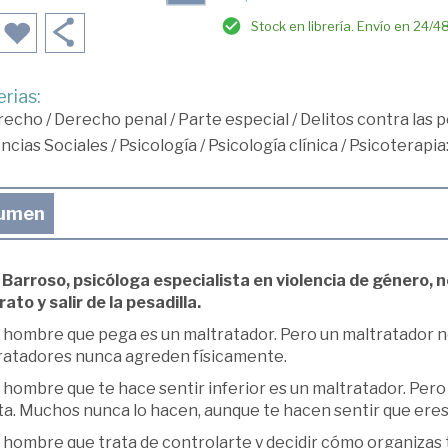
Stock en librería. Envío en 24/4
rias:
recho
/
Derecho penal
/
Parte especial
/
Delitos contra las 
ncias Sociales
/
Psicología
/
Psicología clínica
/
Psicoterapia: 
umen
Barroso, psicóloga especialista en violencia de género, no
ato y salir de la pesadilla.
 hombre que pega es un maltratador. Pero un maltratador 
ratadores nunca agreden físicamente.
 hombre que te hace sentir inferior es un maltratador. Per
ta. Muchos nunca lo hacen, aunque te hacen sentir que eres
 hombre que trata de controlarte y decidir cómo organizas 