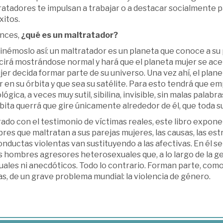
atadores te impulsan a trabajar o a destacar socialmente p
xitos.
nces,
¿qué es un maltratador?
némoslo así: un maltratador es un planeta que conoce a su p
cirá mostrándose normal y hará que el planeta mujer se ac
jer decida formar parte de su universo. Una vez ahí, el plane
 en su órbita y que sea su satélite. Para esto tendrá que 
lógica, a veces muy sutil, sibilina, invisible, sin malas pala
bita querrá que gire únicamente alrededor de él, que toda s
rado con el testimonio de víctimas reales, este libro expon
es que maltratan a sus parejas mujeres, las causas, las est
onductas violentas van sustituyendo a las afectivas. En él se
s hombres agresores heterosexuales que, a lo largo de la g
uales ni anecdóticos. Todo lo contrario. Forman parte, com
s, de un grave problema mundial: la violencia de género.