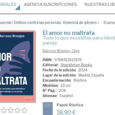
ORIALES
AGENCIA
SUSCRIPCIONES
NUESTRAS
LI
special
/
Delitos contra las personas. Violencia de género
/
El amo
El amor no maltrata
todo lo que necesitas para identificar y escapar del maltrato en la
pareja
Barroso Braojos, Olga
ISBN:
9788413613109
Editorial:
Shackleton Books
Fecha de la edición:
2024
Lugar de la edición:
Madrid. España
Encuadernación:
Rústica
Medidas:
23 cm
Nº Pág.:
208
Idiomas:
Español
Papel: Rústica
18,90 €