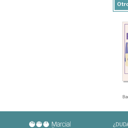
Otro
Ba
¿DUD