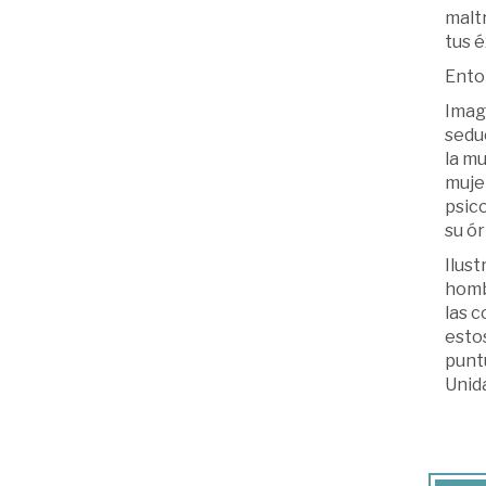
maltr
tus é
Ento
Imagi
sedu
la mu
mujer
psico
su ór
Ilust
hombr
las c
esto
punt
Unida