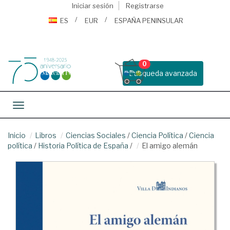
Iniciar sesión
Registrarse
ES
EUR
ESPAÑA PENINSULAR
0
Busqueda avanzada
Toggle navigation
Inicio
Libros
Ciencias Sociales
/
Ciencia Política
/
Ciencia
política
/
Historia Política de España
/
El amigo alemán