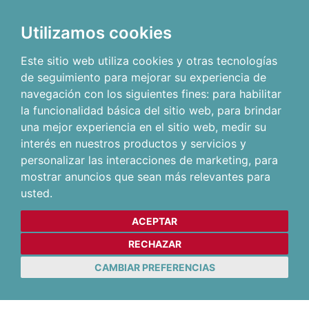
Utilizamos cookies
Este sitio web utiliza cookies y otras tecnologías
de seguimiento para mejorar su experiencia de
navegación con los siguientes fines:
para habilitar
la funcionalidad básica del sitio web
,
para brindar
una mejor experiencia en el sitio web
,
medir su
interés en nuestros productos y servicios y
personalizar las interacciones de marketing
,
para
mostrar anuncios que sean más relevantes para
usted
.
ACEPTAR
RECHAZAR
CAMBIAR PREFERENCIAS