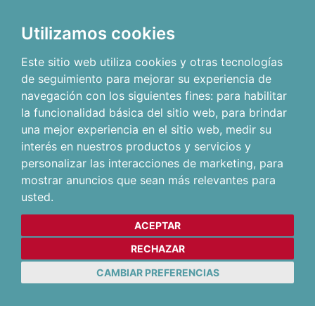
Utilizamos cookies
Este sitio web utiliza cookies y otras tecnologías
de seguimiento para mejorar su experiencia de
navegación con los siguientes fines:
para habilitar
la funcionalidad básica del sitio web
,
para brindar
una mejor experiencia en el sitio web
,
medir su
interés en nuestros productos y servicios y
personalizar las interacciones de marketing
,
para
mostrar anuncios que sean más relevantes para
usted
.
ACEPTAR
RECHAZAR
CAMBIAR PREFERENCIAS