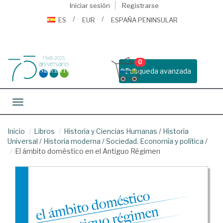
Iniciar sesión
Registrarse
ES
EUR
ESPAÑA PENINSULAR
0
Busqueda avanzada
Toggle navigation
Inicio
Libros
Historia y Ciencias Humanas
/
Historia
Universal
/
Historia moderna
/
Sociedad. Economía y política
/
El ámbito doméstico en el Antiguo Régimen