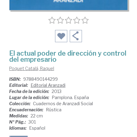
El actual poder de dirección y control
del empresario
Poquet Catalá, Raquel
ISBN:
9788490144299
Editorial:
Editorial Aranzadi
Fecha de la edición:
2013
Lugar de la edición:
Pamplona. España
Colección:
Cuadernos de Aranzadi Social
Encuadernación:
Rústica
Medidas:
22 cm
Nº Pág.:
301
Idiomas:
Español