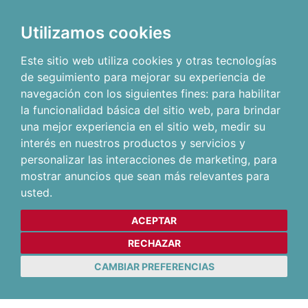
Utilizamos cookies
Este sitio web utiliza cookies y otras tecnologías
de seguimiento para mejorar su experiencia de
navegación con los siguientes fines:
para habilitar
la funcionalidad básica del sitio web
,
para brindar
una mejor experiencia en el sitio web
,
medir su
interés en nuestros productos y servicios y
personalizar las interacciones de marketing
,
para
mostrar anuncios que sean más relevantes para
usted
.
ACEPTAR
RECHAZAR
CAMBIAR PREFERENCIAS