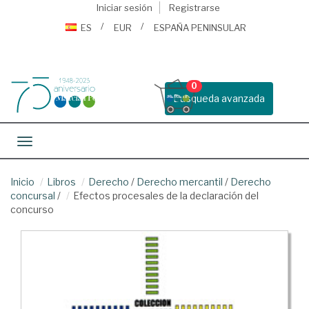
Iniciar sesión
Registrarse
ES
EUR
ESPAÑA PENINSULAR
0
Busqueda avanzada
Toggle navigation
Inicio
Libros
Derecho
/
Derecho mercantil
/
Derecho
concursal
/
Efectos procesales de la declaración del
concurso