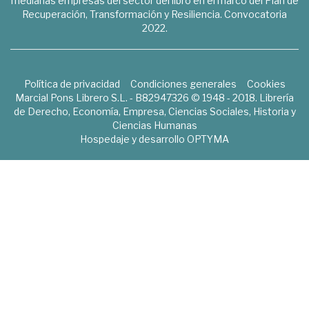
medianas empresas del sector del libro en el marco del Plan de
Recuperación, Transformación y Resiliencia. Convocatoria
2022.
Política de privacidad
Condiciones generales
Cookies
Marcial Pons Librero S.L. - B82947326 © 1948 - 2018. Librería
de Derecho, Economía, Empresa, Ciencias Sociales, Historia y
Ciencias Humanas
Hospedaje y desarrollo
OPTYMA