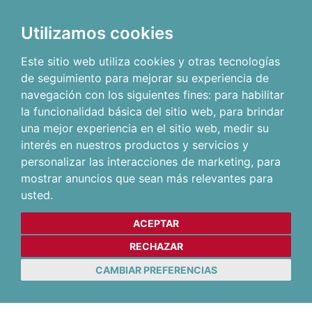
Utilizamos cookies
Este sitio web utiliza cookies y otras tecnologías
de seguimiento para mejorar su experiencia de
navegación con los siguientes fines:
para habilitar
la funcionalidad básica del sitio web
,
para brindar
una mejor experiencia en el sitio web
,
medir su
interés en nuestros productos y servicios y
personalizar las interacciones de marketing
,
para
mostrar anuncios que sean más relevantes para
usted
.
ACEPTAR
RECHAZAR
CAMBIAR PREFERENCIAS