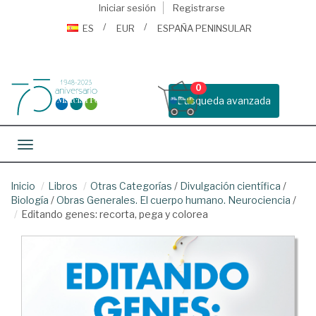
Iniciar sesión
Registrarse
ES
EUR
ESPAÑA PENINSULAR
0
Busqueda avanzada
Toggle navigation
Inicio
Libros
Otras Categorías
/
Divulgación científica
/
Biología
/
Obras Generales. El cuerpo humano. Neurociencia
/
Editando genes: recorta, pega y colorea