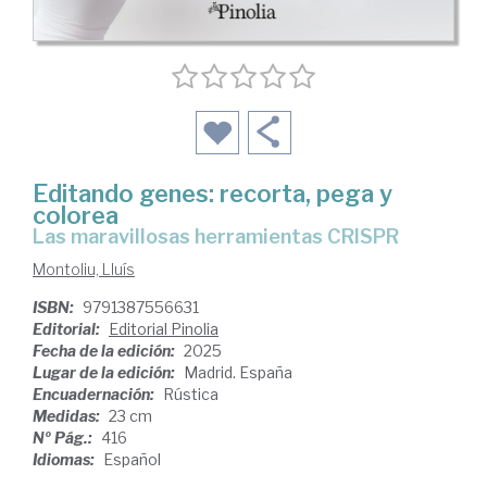
Editando genes: recorta, pega y
colorea
Las maravillosas herramientas CRISPR
Montoliu, Lluís
ISBN:
9791387556631
Editorial:
Editorial Pinolia
Fecha de la edición:
2025
Lugar de la edición:
Madrid. España
Encuadernación:
Rústica
Medidas:
23 cm
Nº Pág.:
416
Idiomas:
Español