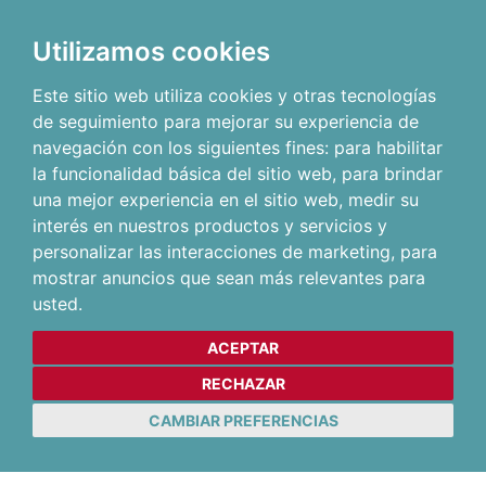
Utilizamos cookies
Este sitio web utiliza cookies y otras tecnologías
de seguimiento para mejorar su experiencia de
navegación con los siguientes fines:
para habilitar
la funcionalidad básica del sitio web
,
para brindar
una mejor experiencia en el sitio web
,
medir su
interés en nuestros productos y servicios y
personalizar las interacciones de marketing
,
para
mostrar anuncios que sean más relevantes para
usted
.
ACEPTAR
RECHAZAR
CAMBIAR PREFERENCIAS