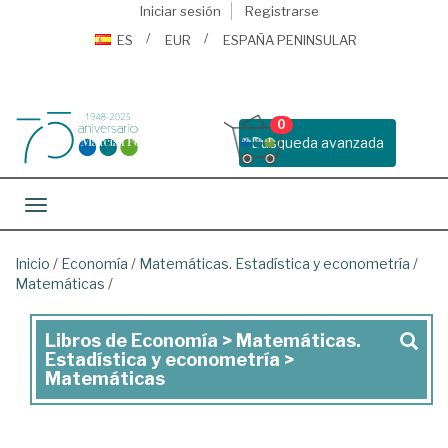
Iniciar sesión
Registrarse
ES
EUR
ESPAÑA PENINSULAR
0
Busqueda avanzada
Toggle navigation
Inicio
/
Economía
/
Matemáticas. Estadística y econometría
/
Matemáticas
/
Libros de Economía > Matemáticas.
Libros
Estadística y econometría >
de
Matemáticas
Economía
>