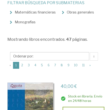
FILTRAR BÚSQUEDA POR SUBMATERIAS
Matemáticas.
Estadística
Matemáticas financieras
Obras generales
y
Monografías
econometría
>
Mostrando
libros encontrados.
47
páginas.
Matemáticas
↑
(current)
«
1
2
3
4
5
6
7
8
9
10
11
»
40,00 €
Stock en librería. Envío
en 24/48 horas