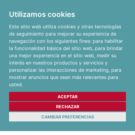
Utilizamos cookies
Este sitio web utiliza cookies y otras tecnologías
de seguimiento para mejorar su experiencia de
navegación con los siguientes fines:
para habilitar
la funcionalidad básica del sitio web
,
para brindar
una mejor experiencia en el sitio web
,
medir su
interés en nuestros productos y servicios y
personalizar las interacciones de marketing
,
para
mostrar anuncios que sean más relevantes para
usted
.
ACEPTAR
RECHAZAR
CAMBIAR PREFERENCIAS