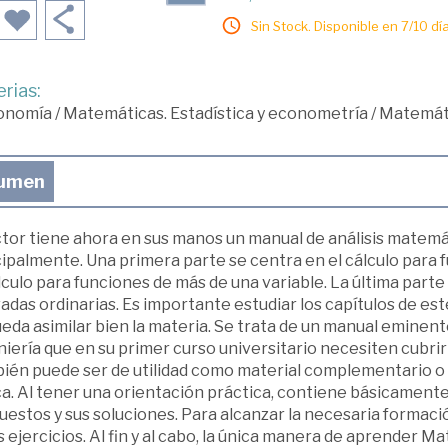
Sin Stock. Disponible en 7/10 día
rias:
onomía
/
Matemáticas. Estadística y econometría
/
Matemát
umen
ctor tiene ahora en sus manos un manual de análisis matemá
ipalmente. Una primera parte se centra en el cálculo para 
lculo para funciones de más de una variable. La última parte
adas ordinarias. Es importante estudiar los capítulos de es
eda asimilar bien la materia. Se trata de un manual eminen
iería que en su primer curso universitario necesiten cubrir
ién puede ser de utilidad como material complementario o d
a. Al tener una orientación práctica, contiene básicamente 
estos y sus soluciones. Para alcanzar la necesaria formaci
 ejercicios. Al fin y al cabo, la única manera de aprender M