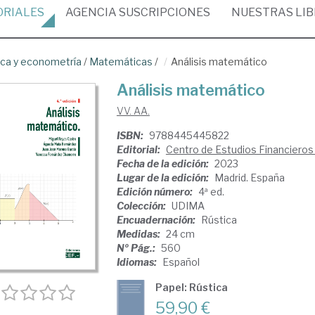
ORIALES
AGENCIA
SUSCRIPCIONES
NUESTRAS
LI
ica y econometría
/
Matemáticas
/
Análisis matemático
Análisis matemático
VV. AA.
ISBN:
9788445445822
Editorial:
Centro de Estudios Financieros
Fecha de la edición:
2023
Lugar de la edición:
Madrid. España
Edición número:
4ª ed.
Colección:
UDIMA
Encuadernación:
Rústica
Medidas:
24 cm
Nº Pág.:
560
Idiomas:
Español
Papel: Rústica
59,90 €