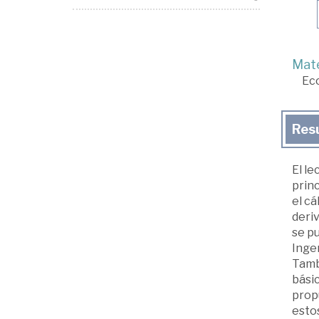
Mate
Ec
Res
El le
princ
el cá
deriv
se pu
Ingen
Tamb
básic
propu
estos