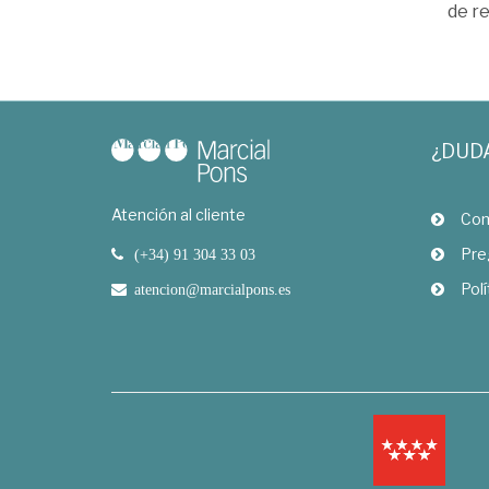
de r
¿DUD
Atención al cliente
Com
Pre
(+34) 91 304 33 03
Polí
atencion@marcialpons.es