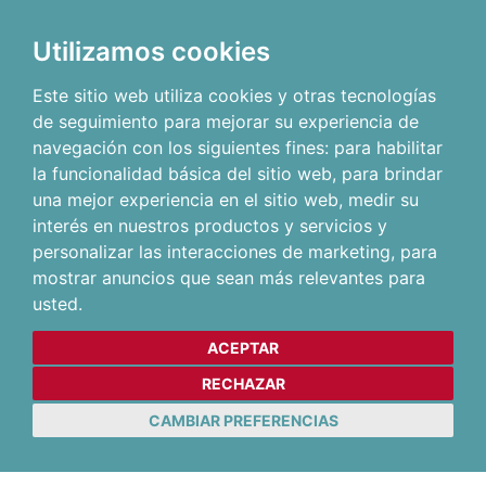
Utilizamos cookies
Este sitio web utiliza cookies y otras tecnologías
de seguimiento para mejorar su experiencia de
navegación con los siguientes fines:
para habilitar
la funcionalidad básica del sitio web
,
para brindar
una mejor experiencia en el sitio web
,
medir su
interés en nuestros productos y servicios y
personalizar las interacciones de marketing
,
para
mostrar anuncios que sean más relevantes para
usted
.
ACEPTAR
RECHAZAR
CAMBIAR PREFERENCIAS