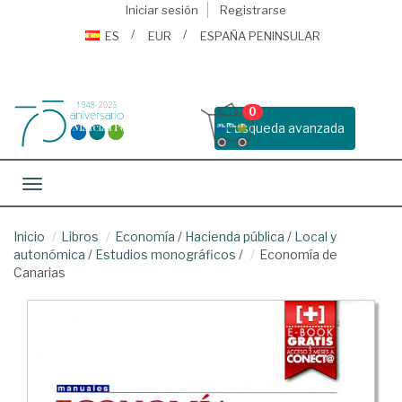
Iniciar sesión
Registrarse
ES
EUR
ESPAÑA PENINSULAR
0
Busqueda avanzada
Toggle navigation
Inicio
Libros
Economía
/
Hacienda pública
/
Local y
autonómica
/
Estudios monográficos
/
Economía de
Canarias