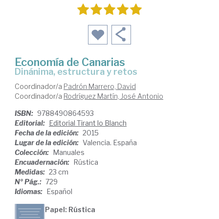
Economía de Canarias
dinánima, estructura y retos
Coordinador/a
Padrón Marrero, David
Coordinador/a
Rodríguez Martín, José Antonio
ISBN:
9788490864593
Editorial:
Editorial Tirant lo Blanch
Fecha de la edición:
2015
Lugar de la edición:
Valencia. España
Colección:
Manuales
Encuadernación:
Rústica
Medidas:
23 cm
Nº Pág.:
729
Idiomas:
Español
Papel: Rústica