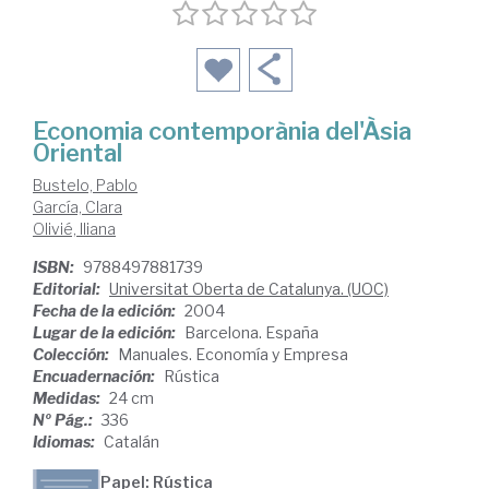
Economia contemporània del'Àsia
Oriental
Bustelo, Pablo
García, Clara
Olivié, Iliana
ISBN:
9788497881739
Editorial:
Universitat Oberta de Catalunya. (UOC)
Fecha de la edición:
2004
Lugar de la edición:
Barcelona. España
Colección:
Manuales. Economía y Empresa
Encuadernación:
Rústica
Medidas:
24 cm
Nº Pág.:
336
Idiomas:
Catalán
Papel: Rústica