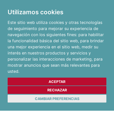
Utilizamos cookies
Este sitio web utiliza cookies y otras tecnologías
de seguimiento para mejorar su experiencia de
navegación con los siguientes fines:
para habilitar
la funcionalidad básica del sitio web
,
para brindar
una mejor experiencia en el sitio web
,
medir su
interés en nuestros productos y servicios y
personalizar las interacciones de marketing
,
para
mostrar anuncios que sean más relevantes para
usted
.
ACEPTAR
RECHAZAR
CAMBIAR PREFERENCIAS