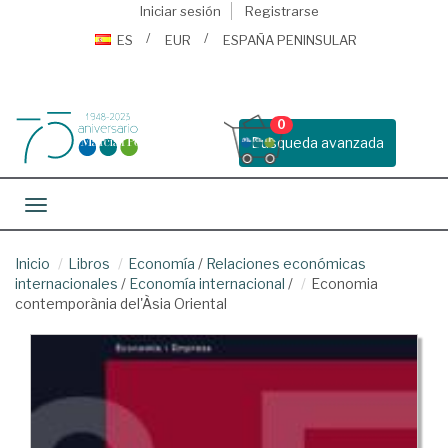
Iniciar sesión
Registrarse
ES
EUR
ESPAÑA PENINSULAR
0
Busqueda avanzada
Toggle navigation
Inicio
Libros
Economía
/
Relaciones económicas
internacionales
/
Economía internacional
/
Economia
contemporània del'Àsia Oriental