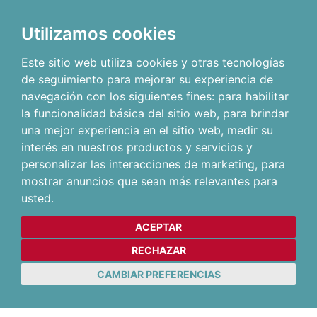
Utilizamos cookies
Este sitio web utiliza cookies y otras tecnologías
de seguimiento para mejorar su experiencia de
navegación con los siguientes fines:
para habilitar
la funcionalidad básica del sitio web
,
para brindar
una mejor experiencia en el sitio web
,
medir su
interés en nuestros productos y servicios y
personalizar las interacciones de marketing
,
para
mostrar anuncios que sean más relevantes para
usted
.
ACEPTAR
RECHAZAR
CAMBIAR PREFERENCIAS