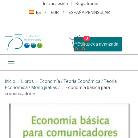
Iniciar sesión
Registrarse
ES
EUR
ESPAÑA PENINSULAR
0
Busqueda avanzada
Toggle navigation
Inicio
Libros
Economía
/
Teoría Económica
/
Teoría
Económica
/
Monografías
/
Economía básica para
comunicadores