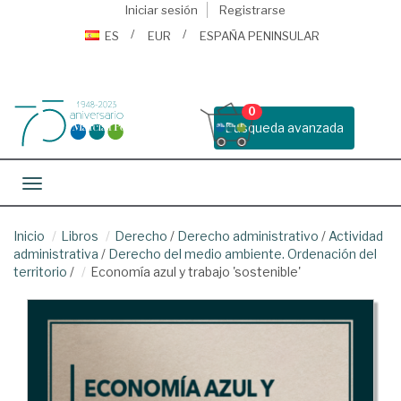
Iniciar sesión
Registrarse
ES
EUR
ESPAÑA PENINSULAR
0
Busqueda avanzada
Toggle navigation
Inicio
Libros
Derecho
/
Derecho administrativo
/
Actividad
administrativa
/
Derecho del medio ambiente. Ordenación del
territorio
/
Economía azul y trabajo 'sostenible'