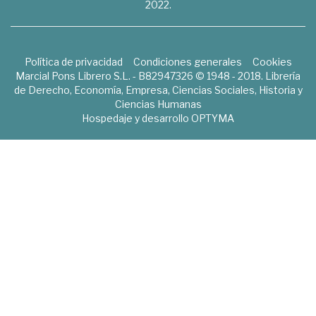
2022.
Política de privacidad
Condiciones generales
Cookies
Marcial Pons Librero S.L. - B82947326 © 1948 - 2018. Librería
de Derecho, Economía, Empresa, Ciencias Sociales, Historia y
Ciencias Humanas
Hospedaje y desarrollo
OPTYMA