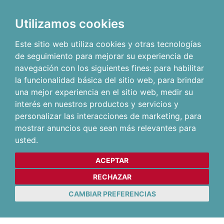
Utilizamos cookies
Este sitio web utiliza cookies y otras tecnologías
de seguimiento para mejorar su experiencia de
navegación con los siguientes fines:
para habilitar
la funcionalidad básica del sitio web
,
para brindar
una mejor experiencia en el sitio web
,
medir su
interés en nuestros productos y servicios y
personalizar las interacciones de marketing
,
para
mostrar anuncios que sean más relevantes para
usted
.
ACEPTAR
RECHAZAR
CAMBIAR PREFERENCIAS