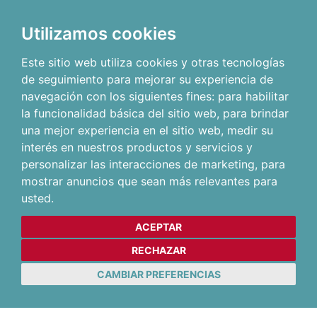
Utilizamos cookies
Este sitio web utiliza cookies y otras tecnologías
de seguimiento para mejorar su experiencia de
navegación con los siguientes fines:
para habilitar
la funcionalidad básica del sitio web
,
para brindar
una mejor experiencia en el sitio web
,
medir su
interés en nuestros productos y servicios y
personalizar las interacciones de marketing
,
para
mostrar anuncios que sean más relevantes para
usted
.
ACEPTAR
RECHAZAR
CAMBIAR PREFERENCIAS