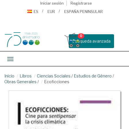
Iniciar sesión
Registrarse
ES
EUR
ESPAÑA PENINSULAR
0
Busqueda avanzada
Toggle navigation
Inicio
Libros
Ciencias Sociales
/
Estudios de Género
/
Obras Generales
/
Ecoficciones