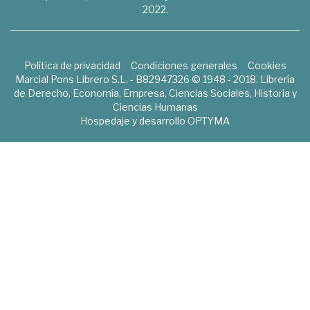
2022.
Política de privacidad
Condiciones generales
Cookies
Marcial Pons Librero S.L. - B82947326 © 1948 - 2018. Librería
de Derecho, Economía, Empresa, Ciencias Sociales, Historia y
Ciencias Humanas
Hospedaje y desarrollo
OPTYMA