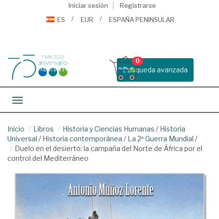
Iniciar sesión
Registrarse
ES
EUR
ESPAÑA PENINSULAR
0
Busqueda avanzada
Toggle navigation
Inicio
Libros
Historia y Ciencias Humanas
/
Historia
Universal
/
Historia contemporánea
/
La 2ª Guerra Mundial
/
Duelo en el desierto: la campaña del Norte de África por el
control del Mediterráneo