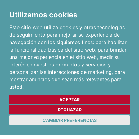
Utilizamos cookies
Este sitio web utiliza cookies y otras tecnologías
de seguimiento para mejorar su experiencia de
navegación con los siguientes fines:
para habilitar
la funcionalidad básica del sitio web
,
para brindar
una mejor experiencia en el sitio web
,
medir su
interés en nuestros productos y servicios y
personalizar las interacciones de marketing
,
para
mostrar anuncios que sean más relevantes para
usted
.
ACEPTAR
RECHAZAR
CAMBIAR PREFERENCIAS