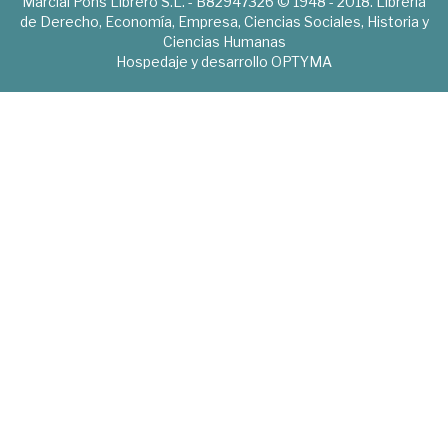
Marcial Pons Librero S.L. - B82947326 © 1948 - 2018. Librería
de Derecho, Economía, Empresa, Ciencias Sociales, Historia y
Ciencias Humanas
Hospedaje y desarrollo
OPTYMA