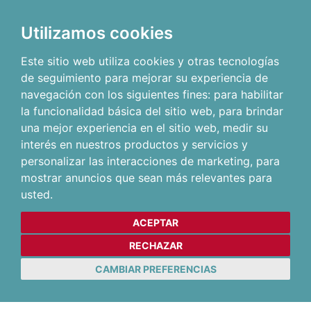
Utilizamos cookies
Este sitio web utiliza cookies y otras tecnologías
de seguimiento para mejorar su experiencia de
navegación con los siguientes fines:
para habilitar
la funcionalidad básica del sitio web
,
para brindar
una mejor experiencia en el sitio web
,
medir su
interés en nuestros productos y servicios y
personalizar las interacciones de marketing
,
para
mostrar anuncios que sean más relevantes para
usted
.
ACEPTAR
RECHAZAR
CAMBIAR PREFERENCIAS