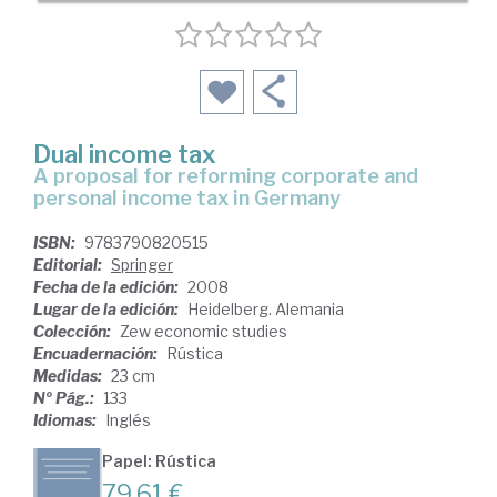
Dual income tax
a proposal for reforming corporate and
personal income tax in Germany
ISBN:
9783790820515
Editorial:
Springer
Fecha de la edición:
2008
Lugar de la edición:
Heidelberg. Alemania
Colección:
Zew economic studies
Encuadernación:
Rústica
Medidas:
23 cm
Nº Pág.:
133
Idiomas:
Inglés
Papel: Rústica
79,61 €