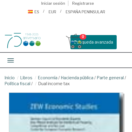
Iniciar sesión
Registrarse
ES
EUR
ESPAÑA PENINSULAR
0
Busqueda avanzada
Toggle navigation
Inicio
Libros
Economía
/
Hacienda pública
/
Parte general
/
Política fiscal
/
Dual income tax