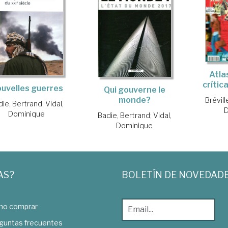
Atla
crític
uvelles guerres
Qui gouverne le
monde?
Brévill
die, Bertrand
;
Vidal,
Dominique
Badie, Bertrand
;
Vidal,
Dominique
AS?
BOLETÍN DE NOVEDAD
o comprar
guntas frecuentes