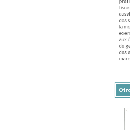
prati
fisca
aussi
des 
la me
exemp
aux é
de ge
des e
march
Otro