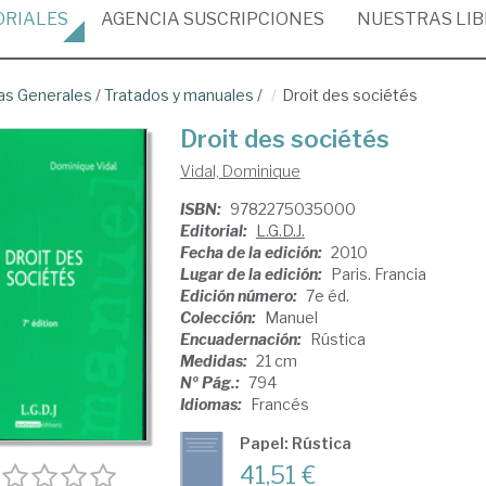
ORIALES
AGENCIA
SUSCRIPCIONES
NUESTRAS
LI
as Generales
/
Tratados y manuales
/
Droit des sociétés
Droit des sociétés
Vidal, Dominique
ISBN:
9782275035000
Editorial:
L.G.D.J.
Fecha de la edición:
2010
Lugar de la edición:
Paris. Francia
Edición número:
7e éd.
Colección:
Manuel
Encuadernación:
Rústica
Medidas:
21 cm
Nº Pág.:
794
Idiomas:
Francés
Papel: Rústica
41,51 €