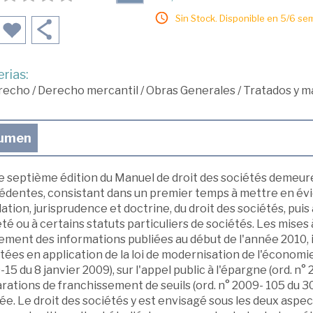
Sin Stock. Disponible en 5/6 se
rias:
recho
/
Derecho mercantil
/
Obras Generales
/
Tratados y m
umen
 septième édition du Manuel de droit des sociétés demeure 
édentes, consistant dans un premier temps à mettre en é
lation, jurisprudence et doctrine, du droit des sociétés, pui
té ou à certains statuts particuliers de sociétés. Les mises 
ement des informations publiées au début de l'année 2010
ées en application de la loi de modernisation de l'économie 
15 du 8 janvier 2009), sur l'appel public à l'épargne (ord. n°
rations de franchissement de seuils (ord. n° 2009- 105 du 30
ée. Le droit des sociétés y est envisagé sous les deux aspec