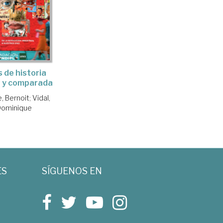
s de historia
a y comparada
e, Bernoit
;
Vidal,
Dominique
ES
SÍGUENOS EN