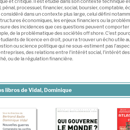
que et critique. Il est étudié dans son contexte technique él
l, pénal, processuel, financier, social, boursier, comptable, 
 considéré dans un contexte plus large, celui défini notamme
structures économiques, les enjeux financiers ou la problé
sure des incidences que ces questions peuvent comporter en 
le, de la problématique des sociétés off shore. C'est pourq
tudiants de licence en droit, pourra trouver un écho utile
stion ou science politique qui ne sous-estiment pas l'aspect
ntreprises, des relations entre l'intérêt social, l'intérêt des
é, ou de la régulation financière.
s libros de Vidal, Dominique