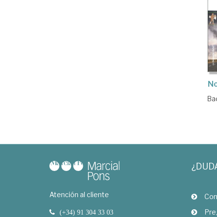
No
Ba
¿DUD
Atención al cliente
Com
Pre
(+34) 91 304 33 03