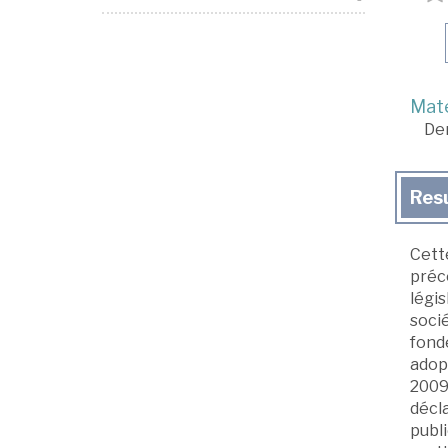
Mate
De
Res
Cette
préc
légis
socié
fond
adopt
2009-
décla
publi