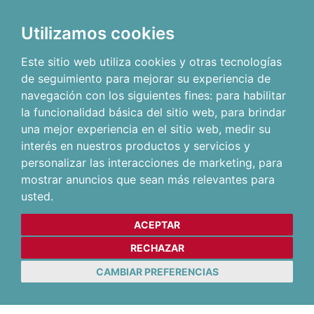
Utilizamos cookies
Este sitio web utiliza cookies y otras tecnologías
de seguimiento para mejorar su experiencia de
navegación con los siguientes fines:
para habilitar
la funcionalidad básica del sitio web
,
para brindar
una mejor experiencia en el sitio web
,
medir su
interés en nuestros productos y servicios y
personalizar las interacciones de marketing
,
para
mostrar anuncios que sean más relevantes para
usted
.
ACEPTAR
RECHAZAR
CAMBIAR PREFERENCIAS