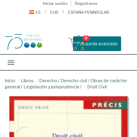
Iniciar sesión
Registrarse
ES
EUR
ESPAÑA PENINSULAR
0
Busqueda avanzada
Toggle navigation
Inicio
Libros
Derecho
/
Derecho civil
/
Obras de carácter
general
/
Legislación y jurisprudencia
/
Droit Civil