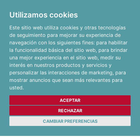
Utilizamos cookies
Este sitio web utiliza cookies y otras tecnologías
de seguimiento para mejorar su experiencia de
navegación con los siguientes fines:
para habilitar
la funcionalidad básica del sitio web
,
para brindar
una mejor experiencia en el sitio web
,
medir su
interés en nuestros productos y servicios y
personalizar las interacciones de marketing
,
para
mostrar anuncios que sean más relevantes para
usted
.
ACEPTAR
RECHAZAR
CAMBIAR PREFERENCIAS