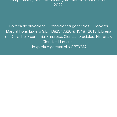
2022.
Política de privacidad
Condiciones generales
Cookies
Marcial Pons Librero S.L. - B82947326 © 1948 - 2018. Librería
de Derecho, Economía, Empresa, Ciencias Sociales, Historia y
Ciencias Humanas
Hospedaje y desarrollo
OPTYMA