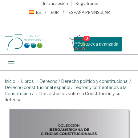
Iniciar sesión
Registrarse
ES
EUR
ESPAÑA PENINSULAR
0
Busqueda avanzada
Toggle navigation
Inicio
Libros
Derecho
/
Derecho político y constitucional
/
Derecho constitucional español
/
Textos y comentarios a la
Constitución
/
Dos estudios sobre la Constitución y su
defensa