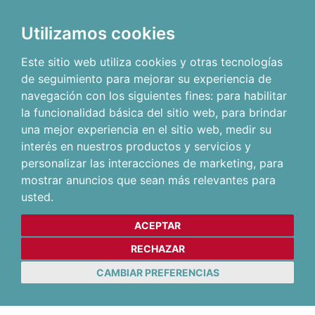
Utilizamos cookies
Este sitio web utiliza cookies y otras tecnologías
de seguimiento para mejorar su experiencia de
navegación con los siguientes fines:
para habilitar
la funcionalidad básica del sitio web
,
para brindar
una mejor experiencia en el sitio web
,
medir su
interés en nuestros productos y servicios y
personalizar las interacciones de marketing
,
para
mostrar anuncios que sean más relevantes para
usted
.
ACEPTAR
RECHAZAR
CAMBIAR PREFERENCIAS