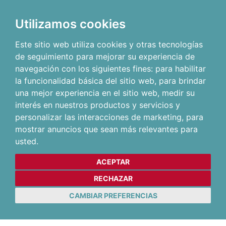
Utilizamos cookies
Este sitio web utiliza cookies y otras tecnologías
de seguimiento para mejorar su experiencia de
navegación con los siguientes fines:
para habilitar
la funcionalidad básica del sitio web
,
para brindar
una mejor experiencia en el sitio web
,
medir su
interés en nuestros productos y servicios y
personalizar las interacciones de marketing
,
para
mostrar anuncios que sean más relevantes para
usted
.
ACEPTAR
RECHAZAR
CAMBIAR PREFERENCIAS