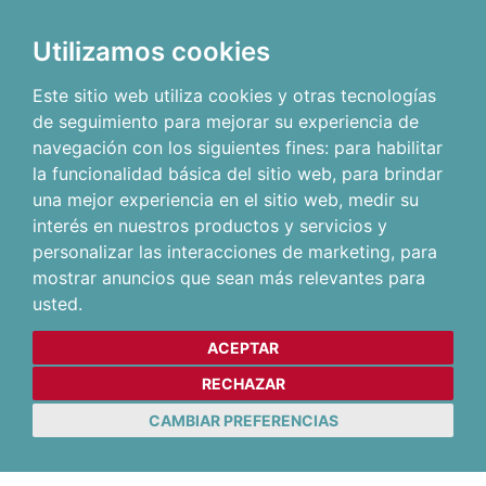
Utilizamos cookies
Este sitio web utiliza cookies y otras tecnologías
de seguimiento para mejorar su experiencia de
navegación con los siguientes fines:
para habilitar
la funcionalidad básica del sitio web
,
para brindar
una mejor experiencia en el sitio web
,
medir su
interés en nuestros productos y servicios y
personalizar las interacciones de marketing
,
para
mostrar anuncios que sean más relevantes para
usted
.
ACEPTAR
RECHAZAR
CAMBIAR PREFERENCIAS