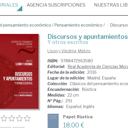
ORIALES
AGENCIA
SUSCRIPCIONES
NUESTRAS
LI
del pensamiento económico
/
Pensamiento económico
/
Discurso
Discursos y apuntamientos
y otros escritos
Lison y Viedma, Mateo
ISBN:
9788472963580
Editorial:
Real Academia de Ciencias Moral
Fecha de la edición:
2016
Lugar de la edición:
Madrid. España
Colección:
Clásicos del pensamiento eco
Encuadernación:
Rústica
Medidas:
22 cm
Nº Pág.:
291
Idiomas:
Español; Inglés
Papel: Rústica
18,00 €