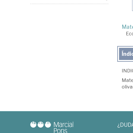
Mate
Ec
Índi
INDI
Mate
oliv
¿DUD