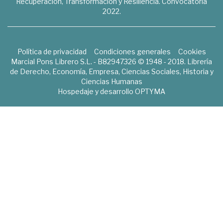
Recuperación, Transformación y Resiliencia. Convocatoria
2022.
Política de privacidad
Condiciones generales
Cookies
Marcial Pons Librero S.L. - B82947326 © 1948 - 2018. Librería
de Derecho, Economía, Empresa, Ciencias Sociales, Historia y
Ciencias Humanas
Hospedaje y desarrollo
OPTYMA