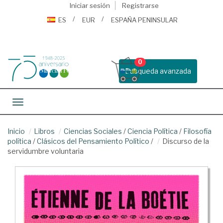
Iniciar sesión
Registrarse
ES
EUR
ESPAÑA PENINSULAR
0
Busqueda avanzada
Toggle navigation
Inicio
Libros
Ciencias Sociales
/
Ciencia Política
/
Filosofía
política
/
Clásicos del Pensamiento Político
/
Discurso de la
servidumbre voluntaria