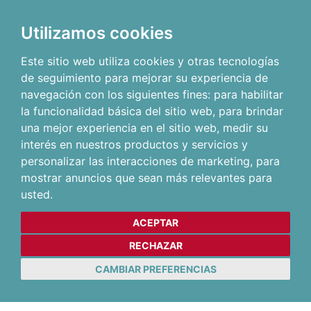
Utilizamos cookies
Este sitio web utiliza cookies y otras tecnologías
de seguimiento para mejorar su experiencia de
navegación con los siguientes fines:
para habilitar
la funcionalidad básica del sitio web
,
para brindar
una mejor experiencia en el sitio web
,
medir su
interés en nuestros productos y servicios y
personalizar las interacciones de marketing
,
para
mostrar anuncios que sean más relevantes para
usted
.
ACEPTAR
RECHAZAR
CAMBIAR PREFERENCIAS