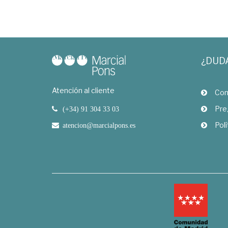
¿DUD
Atención al cliente
Com
Pre
(+34) 91 304 33 03
Polí
atencion@marcialpons.es