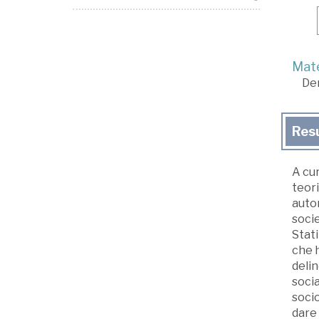
Mate
De
Res
A cur
teori
autor
socie
Stati
che h
delin
socia
socio
dare 