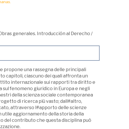
manas.
Obras generales. Introducción al Derecho
/
me propone una rassegna delle principali
o capitoli, ciascuno dei quali affronta un
ito internazionale sui rapporti tra diritto e
ca sul fenomeno giuridico in Europa e negli
i maestri della scienza sociale contemporanea
ogetto di ricerca più vasto; dall#altro,
cato, attraverso l#apporto delle scienze
 un utile aggiornamento della storia della
ico del contributo che questa disciplina può
lizzazione.