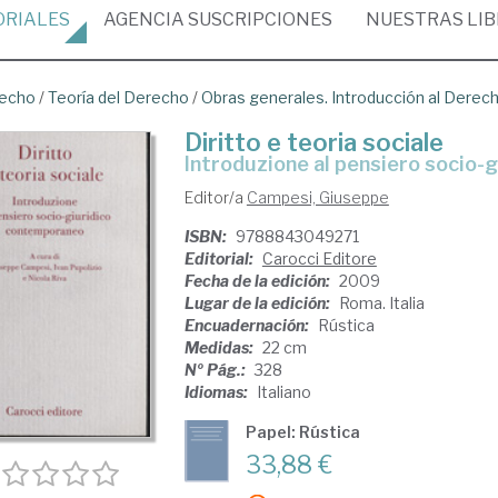
ORIALES
AGENCIA
SUSCRIPCIONES
NUESTRAS
LI
recho
/
Teoría del Derecho
/
Obras generales. Introducción al Derec
Diritto e teoria sociale
introduzione al pensiero socio
Editor/a
Campesi, Giuseppe
ISBN:
9788843049271
Editorial:
Carocci Editore
Fecha de la edición:
2009
Lugar de la edición:
Roma. Italia
Encuadernación:
Rústica
Medidas:
22 cm
Nº Pág.:
328
Idiomas:
Italiano
Papel: Rústica
33,88 €