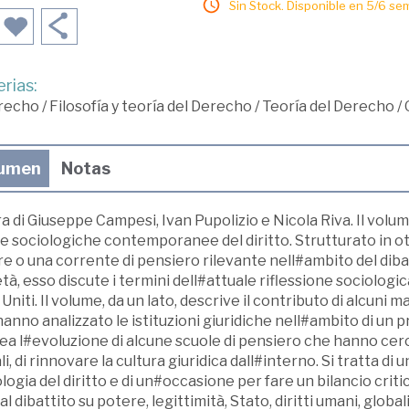
Sin Stock. Disponible en 5/6 se
rias:
recho
/
Filosofía y teoría del Derecho
/
Teoría del Derecho
/
umen
Notas
a di Giuseppe Campesi, Ivan Pupolizio e Nicola Riva. Il volu
e sociologiche contemporanee del diritto. Strutturato in ott
e o una corrente di pensiero rilevante nell#ambito del dibatt
tà, esso discute i termini dell#attuale riflessione sociologi
 Uniti. Il volume, da un lato, descrive il contributo di alcun
anno analizzato le istituzioni giuridiche nell#ambito di un pr
ea l#evoluzione di alcune scuole di pensiero che hanno cer
li, di rinnovare la cultura giuridica dall#interno. Si tratta di
logia del diritto e di un#occasione per fare un bilancio crit
al dibattito su potere, legittimità, Stato, diritti umani, globa