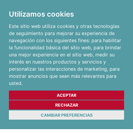
Utilizamos cookies
Este sitio web utiliza cookies y otras tecnologías
de seguimiento para mejorar su experiencia de
navegación con los siguientes fines:
para habilitar
la funcionalidad básica del sitio web
,
para brindar
una mejor experiencia en el sitio web
,
medir su
interés en nuestros productos y servicios y
personalizar las interacciones de marketing
,
para
mostrar anuncios que sean más relevantes para
usted
.
ACEPTAR
RECHAZAR
CAMBIAR PREFERENCIAS