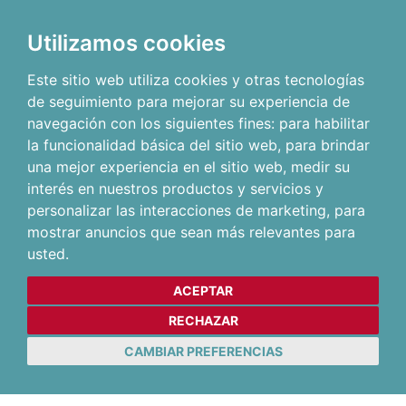
Utilizamos cookies
Este sitio web utiliza cookies y otras tecnologías
de seguimiento para mejorar su experiencia de
navegación con los siguientes fines:
para habilitar
la funcionalidad básica del sitio web
,
para brindar
una mejor experiencia en el sitio web
,
medir su
interés en nuestros productos y servicios y
personalizar las interacciones de marketing
,
para
mostrar anuncios que sean más relevantes para
usted
.
ACEPTAR
RECHAZAR
CAMBIAR PREFERENCIAS