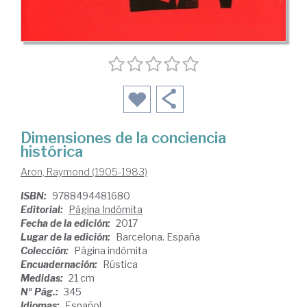
Dimensiones de la conciencia
histórica
Aron, Raymond (1905-1983)
ISBN:
9788494481680
Editorial:
Página Indómita
Fecha de la edición:
2017
Lugar de la edición:
Barcelona. España
Colección:
Página indómita
Encuadernación:
Rústica
Medidas:
21 cm
Nº Pág.:
345
Idiomas:
Español