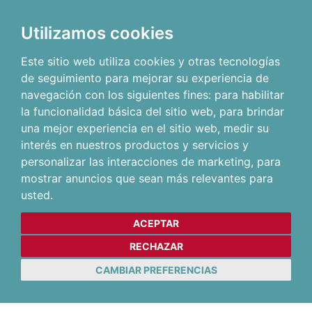
Utilizamos cookies
Este sitio web utiliza cookies y otras tecnologías
de seguimiento para mejorar su experiencia de
navegación con los siguientes fines:
para habilitar
la funcionalidad básica del sitio web
,
para brindar
una mejor experiencia en el sitio web
,
medir su
interés en nuestros productos y servicios y
personalizar las interacciones de marketing
,
para
mostrar anuncios que sean más relevantes para
usted
.
ACEPTAR
RECHAZAR
CAMBIAR PREFERENCIAS