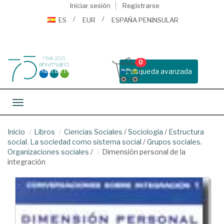
Iniciar sesión
Registrarse
ES
EUR
ESPAÑA PENINSULAR
0
Busqueda avanzada
Toggle navigation
Inicio
Libros
Ciencias Sociales
/
Sociología
/
Estructura
social. La sociedad como sistema social
/
Grupos sociales.
Organizaciones sociales
/
Dimensión personal de la
integración