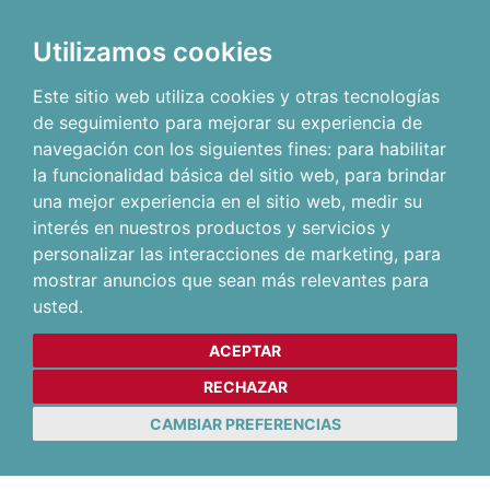
Utilizamos cookies
Este sitio web utiliza cookies y otras tecnologías
de seguimiento para mejorar su experiencia de
navegación con los siguientes fines:
para habilitar
la funcionalidad básica del sitio web
,
para brindar
una mejor experiencia en el sitio web
,
medir su
interés en nuestros productos y servicios y
personalizar las interacciones de marketing
,
para
mostrar anuncios que sean más relevantes para
usted
.
ACEPTAR
RECHAZAR
CAMBIAR PREFERENCIAS