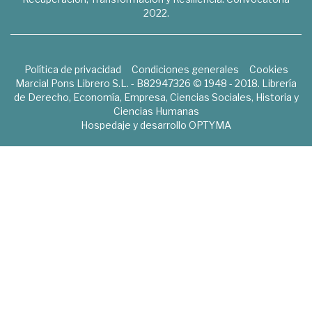
2022.
Política de privacidad
Condiciones generales
Cookies
Marcial Pons Librero S.L. - B82947326 © 1948 - 2018. Librería
de Derecho, Economía, Empresa, Ciencias Sociales, Historia y
Ciencias Humanas
Hospedaje y desarrollo
OPTYMA