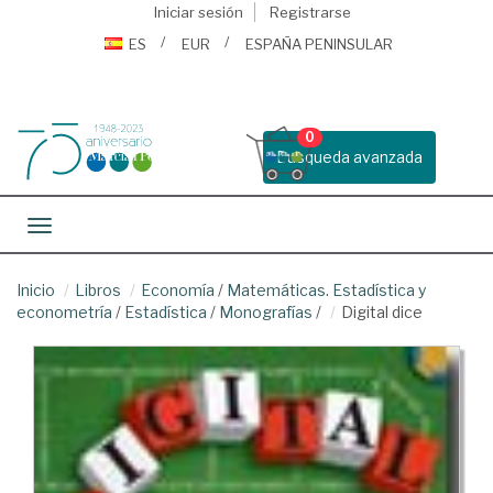
Iniciar sesión
Registrarse
ES
EUR
ESPAÑA PENINSULAR
0
Busqueda avanzada
Toggle navigation
Inicio
Libros
Economía
/
Matemáticas. Estadística y
econometría
/
Estadística
/
Monografías
/
Digital dice