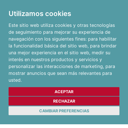
Utilizamos cookies
Este sitio web utiliza cookies y otras tecnologías
de seguimiento para mejorar su experiencia de
navegación con los siguientes fines:
para habilitar
la funcionalidad básica del sitio web
,
para brindar
una mejor experiencia en el sitio web
,
medir su
interés en nuestros productos y servicios y
personalizar las interacciones de marketing
,
para
mostrar anuncios que sean más relevantes para
usted
.
ACEPTAR
RECHAZAR
CAMBIAR PREFERENCIAS