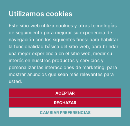
Utilizamos cookies
Este sitio web utiliza cookies y otras tecnologías
de seguimiento para mejorar su experiencia de
navegación con los siguientes fines:
para habilitar
la funcionalidad básica del sitio web
,
para brindar
una mejor experiencia en el sitio web
,
medir su
interés en nuestros productos y servicios y
personalizar las interacciones de marketing
,
para
mostrar anuncios que sean más relevantes para
usted
.
ACEPTAR
RECHAZAR
CAMBIAR PREFERENCIAS