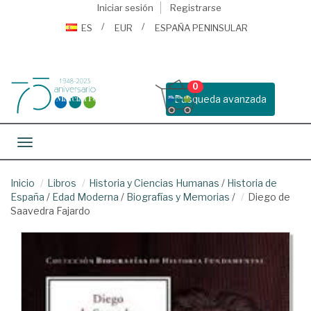
Iniciar sesión
Registrarse
ES
EUR
ESPAÑA PENINSULAR
0
Busqueda avanzada
Toggle navigation
Inicio
Libros
Historia y Ciencias Humanas
/
Historia de
España
/
Edad Moderna
/
Biografías y Memorias
/
Diego de
Saavedra Fajardo