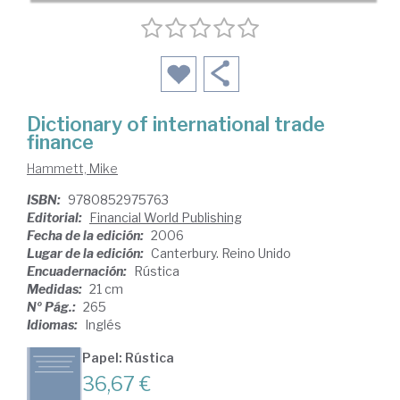
Dictionary of international trade
finance
Hammett, Mike
ISBN:
9780852975763
Editorial:
Financial World Publishing
Fecha de la edición:
2006
Lugar de la edición:
Canterbury. Reino Unido
Encuadernación:
Rústica
Medidas:
21 cm
Nº Pág.:
265
Idiomas:
Inglés
Papel: Rústica
36,67 €