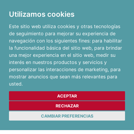
Utilizamos cookies
Este sitio web utiliza cookies y otras tecnologías
de seguimiento para mejorar su experiencia de
navegación con los siguientes fines:
para habilitar
la funcionalidad básica del sitio web
,
para brindar
una mejor experiencia en el sitio web
,
medir su
interés en nuestros productos y servicios y
personalizar las interacciones de marketing
,
para
mostrar anuncios que sean más relevantes para
usted
.
ACEPTAR
RECHAZAR
CAMBIAR PREFERENCIAS