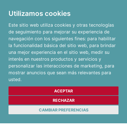
Utilizamos cookies
Este sitio web utiliza cookies y otras tecnologías
de seguimiento para mejorar su experiencia de
navegación con los siguientes fines:
para habilitar
la funcionalidad básica del sitio web
,
para brindar
una mejor experiencia en el sitio web
,
medir su
interés en nuestros productos y servicios y
personalizar las interacciones de marketing
,
para
mostrar anuncios que sean más relevantes para
usted
.
ACEPTAR
RECHAZAR
CAMBIAR PREFERENCIAS