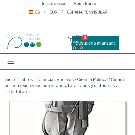
Iniciar sesión
Registrarse
ES
EUR
ESPAÑA PENINSULAR
0
Busqueda avanzada
Toggle navigation
Inicio
Libros
Ciencias Sociales
/
Ciencia Política
/
Ciencia
política
/
Sistemas autoritarios, totalitarios y dictaduras
/
Dictators