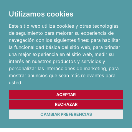
Utilizamos cookies
Este sitio web utiliza cookies y otras tecnologías
de seguimiento para mejorar su experiencia de
navegación con los siguientes fines:
para habilitar
la funcionalidad básica del sitio web
,
para brindar
una mejor experiencia en el sitio web
,
medir su
interés en nuestros productos y servicios y
personalizar las interacciones de marketing
,
para
mostrar anuncios que sean más relevantes para
usted
.
ACEPTAR
RECHAZAR
CAMBIAR PREFERENCIAS