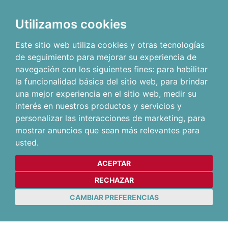
Utilizamos cookies
Este sitio web utiliza cookies y otras tecnologías
de seguimiento para mejorar su experiencia de
navegación con los siguientes fines:
para habilitar
la funcionalidad básica del sitio web
,
para brindar
una mejor experiencia en el sitio web
,
medir su
interés en nuestros productos y servicios y
personalizar las interacciones de marketing
,
para
mostrar anuncios que sean más relevantes para
usted
.
ACEPTAR
RECHAZAR
CAMBIAR PREFERENCIAS