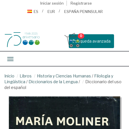
Iniciar sesión
Registrarse
ES
EUR
ESPAÑA PENINSULAR
0
Busqueda avanzada
Toggle navigation
Inicio
Libros
Historia y Ciencias Humanas
/
Filología y
Lingüística
/
Diccionarios de la Lengua
/
Diccionario del uso
del español