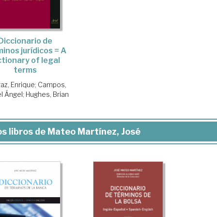
Diccionario de
inos jurídicos = A
ctionary of legal
terms
raz, Enrique
;
Campos,
l Ángel
;
Hughes, Brian
s libros de Mateo Martínez, José