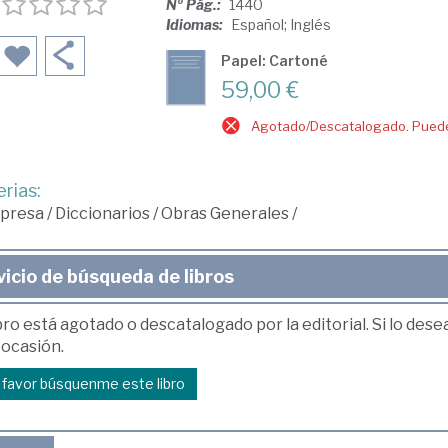
Nº Pág.:
1440
Idiomas:
Español; Inglés
Papel: Cartoné
59,00 €
Agotado/Descatalogado. Puede 
rias:
presa
/
Diccionarios
/
Obras Generales
/
vicio de búsqueda de libros
bro está agotado o descatalogado por la editorial. Si lo des
 ocasión.
r favor búsquenme este libro