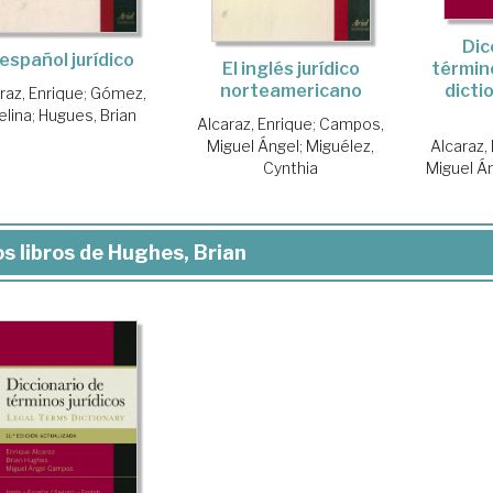
Dic
 español jurídico
término
El inglés jurídico
dicti
norteamericano
raz, Enrique
;
Gómez,
elina
;
Hugues, Brian
Alcaraz, Enrique
;
Campos,
Alcaraz,
Miguel Ángel
;
Miguélez,
Miguel Á
Cynthia
s libros de Hughes, Brian