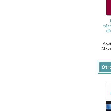
térm
di
Alca
Migue
Otro