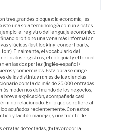
n tres grandes bloques: la economía, las
existe una sola terminología común a estos
ejemplo, el registro del lenguaje económico
e financiero tiene una vena más informal en
as y lúcidas (last looking, concert party,
, tom). Finalmente, el vocabulario del
 los dos registros, el coloquial y el formal.
en en las dos partes (inglés-español /
ieros y comerciales. Esta obra se dirige
s de las distintas ramas de las ciencias
ccionario consta de más de 25.000 entradas
es más modernos del mundo de los negocios,
una breve explicación, acompañada casi
érmino relacionado. En lo que se refiere al
mico acuñados recientemente. Con estos
tico y fácil de manejar, y una fuente de
as erratas detectadas, (b) favorecer la