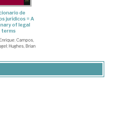
cionario de
s jurídicos = A
onary of legal
terms
 Enrique
;
Campos,
ngel
;
Hughes, Brian