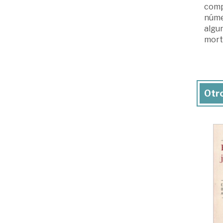
comp
númer
algun
mortg
Otro