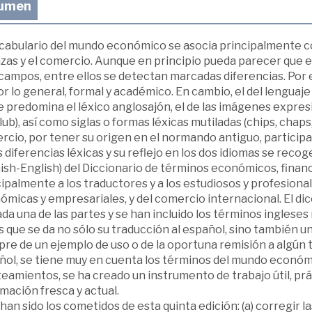
umen
ocabulario del mundo económico se asocia principalmente co
nzas y el comercio. Aunque en principio pueda parecer que 
campos, entre ellos se detectan marcadas diferencias. Por 
or lo general, formal y académico. En cambio, el del lenguaj
e predomina el léxico anglosajón, el de las imágenes expresiv
lub), así como siglas o formas léxicas mutiladas (chips, chaps
cio, por tener su origen en el normando antiguo, participa de
 diferencias léxicas y su reflejo en los dos idiomas se recog
sh-English) del Diccionario de términos económicos, financ
ipalmente a los traductores y a los estudiosos y profesionale
micas y empresariales, y del comercio internacional. El di
da una de las partes y se han incluido los términos ingles
s que se da no sólo su traducción al español, sino también 
re de un ejemplo de uso o de la oportuna remisión a algún t
ñol, se tiene muy en cuenta los términos del mundo econó
eamientos, se ha creado un instrumento de trabajo útil, prác
mación fresca y actual.
han sido los cometidos de esta quinta edición: (a) corregir l