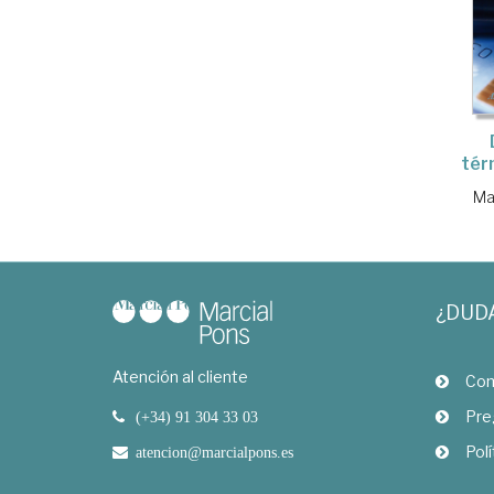
tér
Ma
¿DUD
Atención al cliente
Com
Pre
(+34) 91 304 33 03
Polí
atencion@marcialpons.es