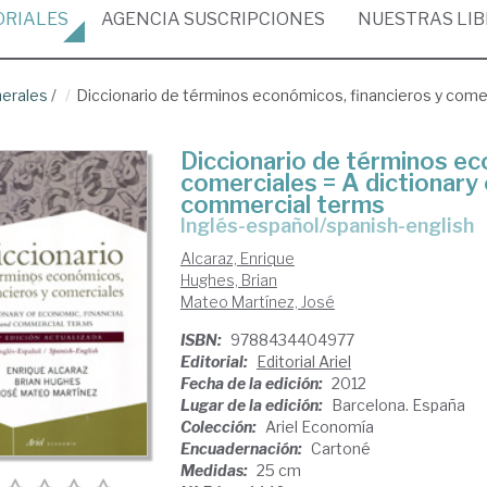
ORIALES
AGENCIA
SUSCRIPCIONES
NUESTRAS
LI
erales
/
Diccionario de términos económicos, financieros y comerc
Diccionario de términos ec
comerciales = A dictionary 
commercial terms
inglés-español/spanish-english
Alcaraz, Enrique
Hughes, Brian
Mateo Martínez, José
ISBN:
9788434404977
Editorial:
Editorial Ariel
Fecha de la edición:
2012
Lugar de la edición:
Barcelona. España
Colección:
Ariel Economía
Encuadernación:
Cartoné
Medidas:
25 cm