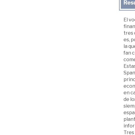
Res
El v
fina
tres 
es, p
la qu
fan c
comer
Estas
Spani
princ
econó
en ca
de lo
siemp
espa
plant
infor
Tres 