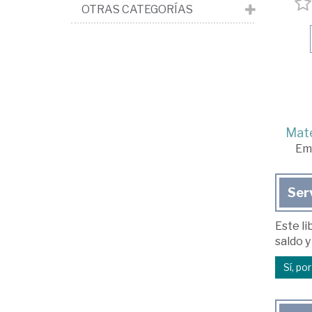
OTRAS CATEGORÍAS
Mate
Em
Ser
Este li
saldo y
Sí, po