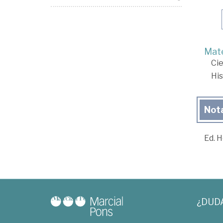
Mate
Cie
His
Not
Ed. H
¿DUD