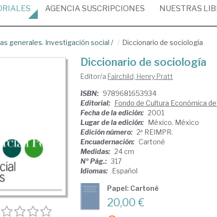
ORIALES
AGENCIA
SUSCRIPCIONES
NUESTRAS
LI
as generales. Investigación social
/
Diccionario de sociología
Diccionario de sociología
Editor/a
Fairchild, Henry Pratt
ISBN:
9789681653934
Editorial:
Fondo de Cultura Económica de
Fecha de la edición:
2001
Lugar de la edición:
México. México
Edición número:
2ª REIMPR.
Encuadernación:
Cartoné
Medidas:
24 cm
Nº Pág.:
317
Idiomas:
Español
Papel: Cartoné
20,00 €