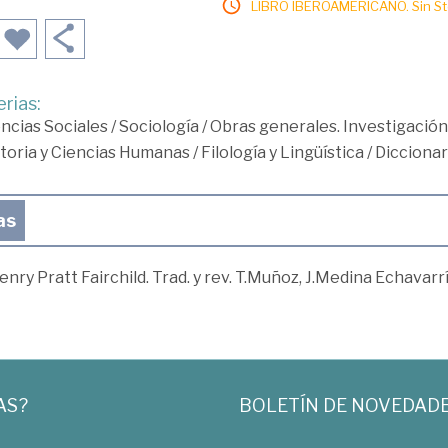
LIBRO IBEROAMERICANO. Sin Sto
rias:
ncias Sociales
/
Sociología
/
Obras generales. Investigación
toria y Ciencias Humanas
/
Filología y Lingüística
/
Diccionar
as
enry Pratt Fairchild. Trad. y rev. T.Muñoz, J.Medina Echavarrí
AS?
BOLETÍN DE NOVEDAD