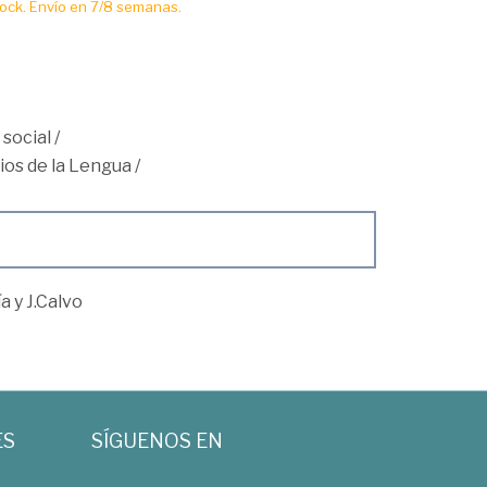
ck. Envío en 7/8 semanas.
 social
/
ios de la Lengua
/
a y J.Calvo
ES
SÍGUENOS EN