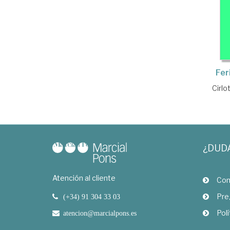
Fer
Cirlo
¿DUD
Atención al cliente
Com
Pre
(+34) 91 304 33 03
Polí
atencion@marcialpons.es