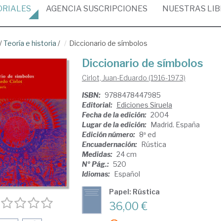
ORIALES
AGENCIA
SUSCRIPCIONES
NUESTRAS
LI
/
Teoría e historia
/
Diccionario de símbolos
Diccionario de símbolos
Cirlot, Juan-Eduardo (1916-1973)
ISBN:
9788478447985
Editorial:
Ediciones Siruela
Fecha de la edición:
2004
Lugar de la edición:
Madrid. España
Edición número:
8ª ed
Encuadernación:
Rústica
Medidas:
24 cm
Nº Pág.:
520
Idiomas:
Español
Papel: Rústica
36,00 €