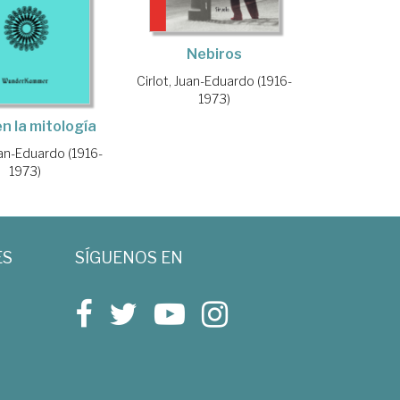
Nebiros
Cirlot, Juan-Eduardo (1916-
1973)
en la mitología
uan-Eduardo (1916-
1973)
ES
SÍGUENOS EN