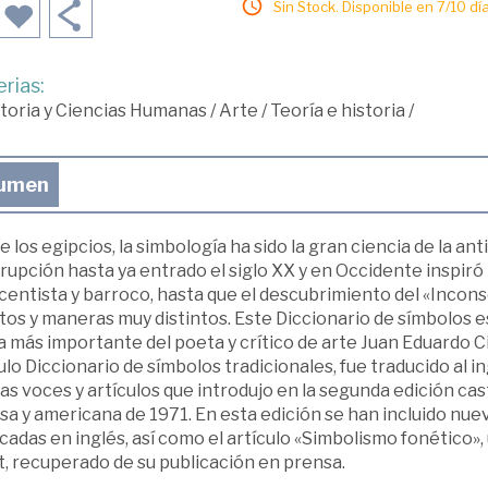
Sin Stock. Disponible en 7/10 día
rias:
toria y Ciencias Humanas
/
Arte
/
Teoría e historia
/
umen
 los egipcios, la simbología ha sido la gran ciencia de la a
rupción hasta ya entrado el siglo XX y en Occidente inspiró 
entista y barroco, hasta que el descubrimiento del «Incons
os y maneras muy distintos. Este Diccionario de símbolos es 
 más importante del poeta y crítico de arte Juan Eduardo C
tulo Diccionario de símbolos tradicionales, fue traducido al 
s voces y artículos que introdujo en la segunda edición cas
sa y americana de 1971. En esta edición se han incluido nu
cadas en inglés, así como el artículo «Simbolismo fonético»
t, recuperado de su publicación en prensa.