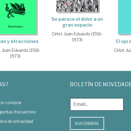
Se parece el dolor a un
gran espacio
Cirlot, Juan-Eduardo (1916-
1973)
ias y atracciones
El ojo 
t, Juan-Eduardo (1916-
Cirlot, J
1973)
AS?
BOLETÍN DE NOVEDAD
o comprar
guntas frecuentes
tica de privacidad
SUSCRIBIRSE