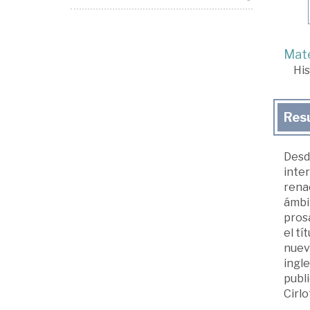
Mate
His
Res
Desde
inter
renac
ámbit
prosa
el tí
nueva
ingle
publi
Cirlo