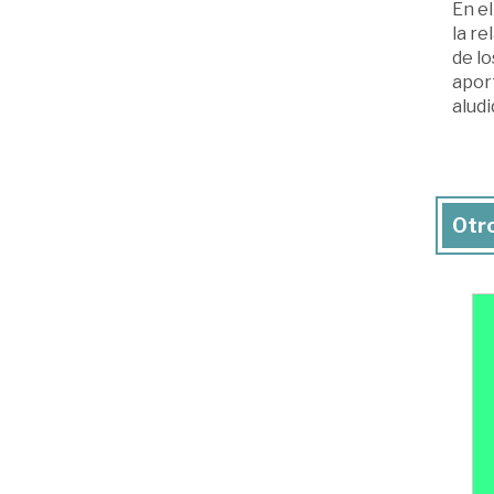
En el
la re
de l
apor
aludi
Otro