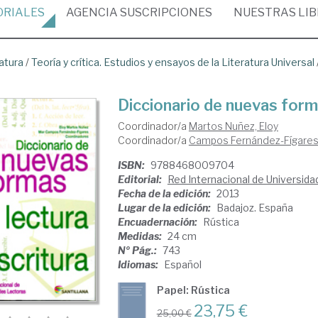
ORIALES
AGENCIA
SUSCRIPCIONES
NUESTRAS
LI
atura
/
Teoría y crítica. Estudios y ensayos de la Literatura Universal
Diccionario de nuevas forma
Coordinador/a
Martos Nuñez, Eloy
Coordinador/a
Campos Fernández-Fígares
ISBN:
9788468009704
Editorial:
Red Internacional de Universid
Fecha de la edición:
2013
Lugar de la edición:
Badajoz. España
Encuadernación:
Rústica
Medidas:
24 cm
Nº Pág.:
743
Idiomas:
Español
Papel: Rústica
23,75 €
25,00 €