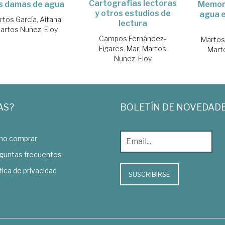
Cartografías lectoras
Memori
s damas de agua
y otros estudios de
agua e
rtos García, Aitana
;
lectura
artos Nuñez, Eloy
Campos Fernández-
Martos
Fígares, Mar
;
Martos
Mart
Nuñez, Eloy
AS?
BOLETÍN DE NOVEDAD
o comprar
guntas frecuentes
tica de privacidad
SUSCRIBIRSE