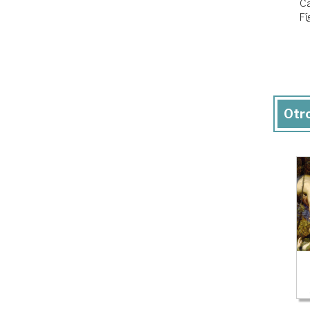
C
Fí
Otro