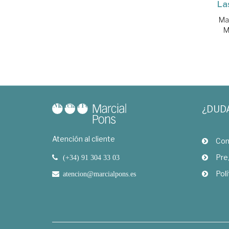
La
Ma
M
¿DUD
Atención al cliente
Com
Pre
(+34) 91 304 33 03
Polí
atencion@marcialpons.es