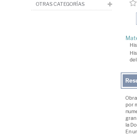
OTRAS CATEGORÍAS
Mate
His
His
del
Res
Obra 
por 
nume
gran 
la Do
En un