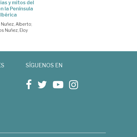
as y mitos del
n la Península
Ibérica
 Nuñez, Alberto
;
os Nuñez, Eloy
ES
SÍGUENOS EN