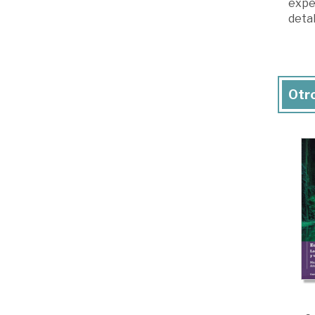
expe
detal
Otro