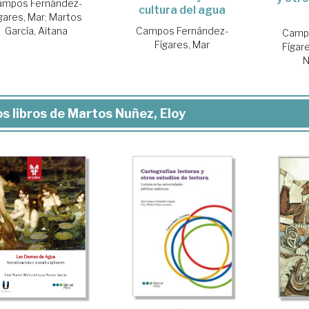
ampos Fernández-
cultura del agua
gares, Mar
;
Martos
García, Aitana
Campos Fernández-
Camp
Fígares, Mar
Fígar
N
s libros de Martos Nuñez, Eloy