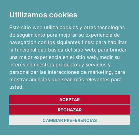
Utilizamos cookies
Este sitio web utiliza cookies y otras tecnologías
de seguimiento para mejorar su experiencia de
navegación con los siguientes fines:
para habilitar
la funcionalidad básica del sitio web
,
para brindar
una mejor experiencia en el sitio web
,
medir su
interés en nuestros productos y servicios y
personalizar las interacciones de marketing
,
para
mostrar anuncios que sean más relevantes para
usted
.
ACEPTAR
RECHAZAR
CAMBIAR PREFERENCIAS