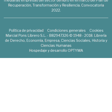
medianas empresas del sector del libro en el marco del Plan de
Recuperación, Transformación y Resiliencia. Convocatoria
2022.
Política de privacidad
Condiciones generales
Cookies
Marcial Pons Librero S.L. - B82947326 © 1948 - 2018. Librería
de Derecho, Economía, Empresa, Ciencias Sociales, Historia y
Ciencias Humanas
Hospedaje y desarrollo
OPTYMA