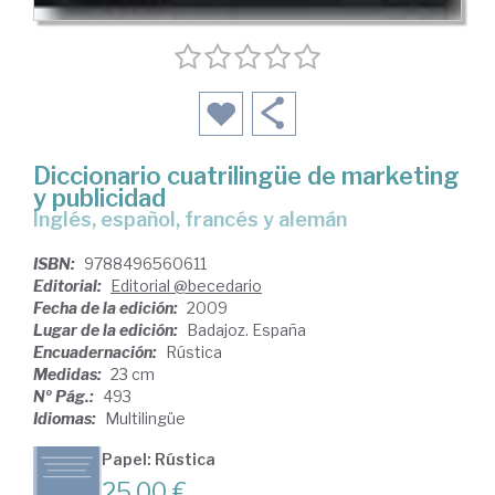
Diccionario cuatrilingüe de marketing
y publicidad
inglés, español, francés y alemán
ISBN:
9788496560611
Editorial:
Editorial @becedario
Fecha de la edición:
2009
Lugar de la edición:
Badajoz. España
Encuadernación:
Rústica
Medidas:
23 cm
Nº Pág.:
493
Idiomas:
Multilingüe
Papel: Rústica
25,00 €