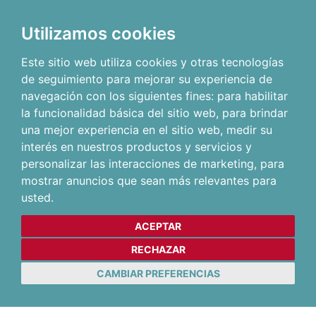
Utilizamos cookies
Este sitio web utiliza cookies y otras tecnologías
de seguimiento para mejorar su experiencia de
navegación con los siguientes fines:
para habilitar
la funcionalidad básica del sitio web
,
para brindar
una mejor experiencia en el sitio web
,
medir su
interés en nuestros productos y servicios y
personalizar las interacciones de marketing
,
para
mostrar anuncios que sean más relevantes para
usted
.
ACEPTAR
RECHAZAR
CAMBIAR PREFERENCIAS