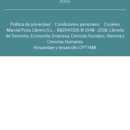
2022.
Política de privacidad
Condiciones generales
Cookies
Marcial Pons Librero S.L. - B82947326 © 1948 - 2018. Librería
de Derecho, Economía, Empresa, Ciencias Sociales, Historia y
Ciencias Humanas
Hospedaje y desarrollo
OPTYMA