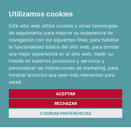
Utilizamos cookies
Este sitio web utiliza cookies y otras tecnologías
de seguimiento para mejorar su experiencia de
navegación con los siguientes fines:
para habilitar
la funcionalidad básica del sitio web
,
para brindar
una mejor experiencia en el sitio web
,
medir su
interés en nuestros productos y servicios y
personalizar las interacciones de marketing
,
para
mostrar anuncios que sean más relevantes para
usted
.
ACEPTAR
RECHAZAR
CAMBIAR PREFERENCIAS